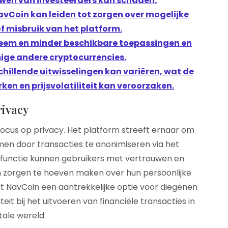
uwen van investeerders kan schaden.
avCoin kan leiden tot zorgen over mogelijke
 of misbruik van het platform.
teem en minder beschikbare toepassingen en
ige andere cryptocurrencies.
chillende uitwisselingen kan variëren, wat de
n en prijsvolatiliteit kan veroorzaken.
rivacy
focus op privacy. Het platform streeft ernaar om
men door transacties te anonimiseren via het
functie kunnen gebruikers met vertrouwen en
ch zorgen te hoeven maken over hun persoonlijke
t NavCoin een aantrekkelijke optie voor diegenen
t bij het uitvoeren van financiële transacties in
itale wereld.