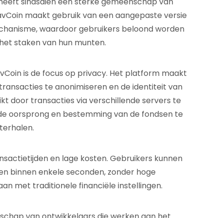
 heeft sindsdien een sterke gemeenschap van
avCoin maakt gebruik van een aangepaste versie
echanisme, waardoor gebruikers beloond worden
het staken van hun munten.
Coin is de focus op privacy. Het platform maakt
ansacties te anonimiseren en de identiteit van
t door transacties via verschillende servers te
 de oorsprong en bestemming van de fondsen te
terhalen.
nsactietijden en lage kosten. Gebruikers kunnen
n binnen enkele seconden, zonder hoge
n met traditionele financiële instellingen.
schap van ontwikkelaars die werken aan het