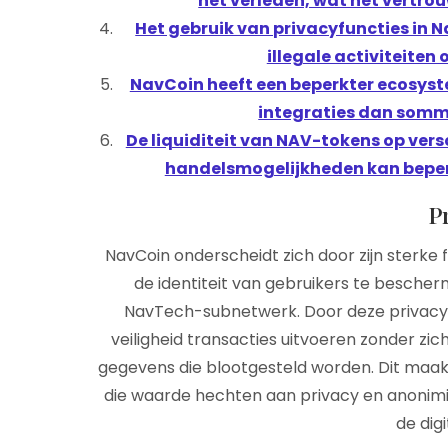
het verleden, wat het vertro
Het gebruik van privacyfuncties in N
illegale activiteiten
NavCoin heeft een beperkter ecosys
integraties dan somm
De liquiditeit van NAV-tokens op vers
handelsmogelijkheden kan beperke
P
NavCoin onderscheidt zich door zijn sterke 
de identiteit van gebruikers te bescher
NavTech-subnetwerk. Door deze privacy
veiligheid transacties uitvoeren zonder zi
gegevens die blootgesteld worden. Dit maak
die waarde hechten aan privacy en anonimitei
de dig