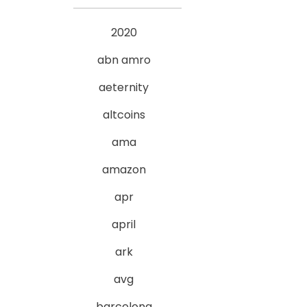
2020
abn amro
aeternity
altcoins
ama
amazon
apr
april
ark
avg
barcelona