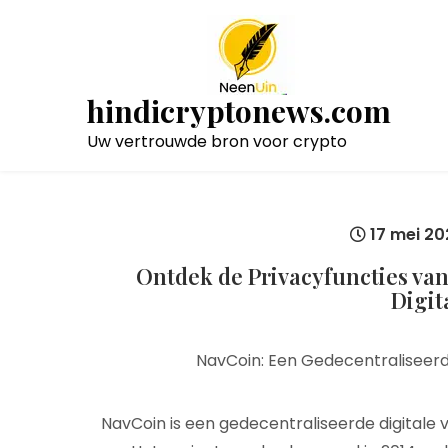
Naar
de
inhoud
gaan
hindicryptonews.com
Uw vertrouwde bron voor crypto
17 mei 20
Ontdek de Privacyfuncties va
Digit
NavCoin: Een Gedecentraliseerde
NavCoin is een gedecentraliseerde digitale v