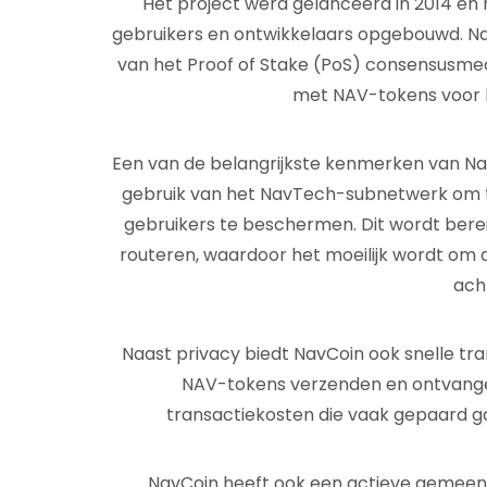
Het project werd gelanceerd in 2014 en
gebruikers en ontwikkelaars opgebouwd. N
van het Proof of Stake (PoS) consensusm
met NAV-tokens voor 
Een van de belangrijkste kenmerken van Nav
gebruik van het NavTech-subnetwerk om tr
gebruikers te beschermen. Dit wordt bereik
routeren, waardoor het moeilijk wordt om
ach
Naast privacy biedt NavCoin ook snelle tra
NAV-tokens verzenden en ontvange
transactiekosten die vaak gepaard gaa
NavCoin heeft ook een actieve gemeen