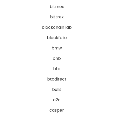
bitmex
bittrex
blockchain lab
blockfolio
bmw
bnb
btc
btcdirect
bulls
c2c
casper