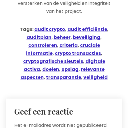
versterken van de veiligheid en integriteit
van het project.
Tags:
audit crypto
,
audit efficiëntie
,
auditplan
,
beheer
,
beveiliging
,
controleren
,
criteria
,
cruciale
informatie
,
crypto transacties
,
cryptografische sleutels
,
digitale
activa
,
doelen
,
opslag
,
relevante
aspecten
,
transparantie
,
veiligheid
Geef een reactie
Het e-mailadres wordt niet gepubliceerd.