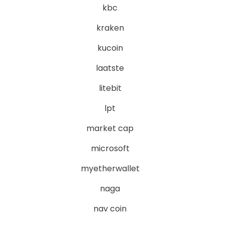
kbc
kraken
kucoin
laatste
litebit
lpt
market cap
microsoft
myetherwallet
naga
nav coin