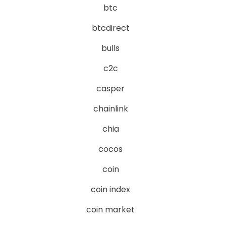
btc
btcdirect
bulls
c2c
casper
chainlink
chia
cocos
coin
coin index
coin market