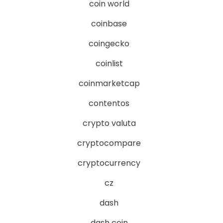
coin world
coinbase
coingecko
coinlist
coinmarketcap
contentos
crypto valuta
cryptocompare
cryptocurrency
cz
dash
dash coin