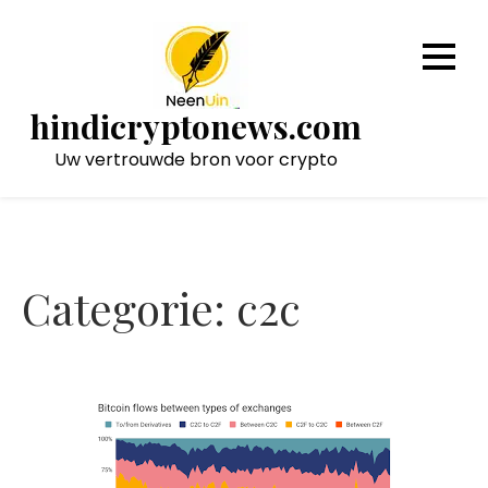
Naar
de
inhoud
gaan
hindicryptonews.com
Uw vertrouwde bron voor crypto
Categorie:
c2c