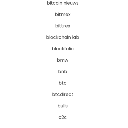
bitcoin nieuws
bitmex
bittrex
blockchain lab
blockfolio
bmw
bnb
btc
btcdirect
bulls
c2c