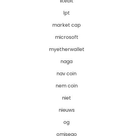
litebit
lpt
market cap
microsoft
myetherwallet
naga
nav coin
nem coin
niet
nieuws
og
omisego