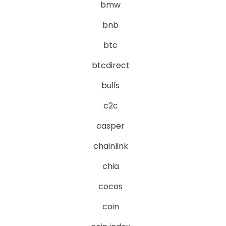
bmw
bnb
btc
btcdirect
bulls
c2c
casper
chainlink
chia
cocos
coin