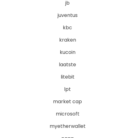
jb
juventus
kbc
kraken
kucoin
laatste
litebit
lpt
market cap
microsoft
myetherwallet