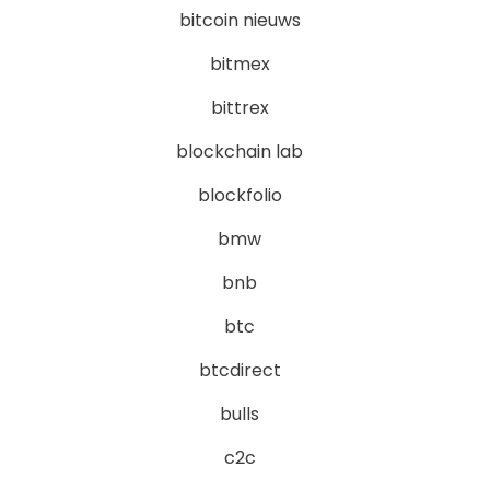
bitcoin nieuws
bitmex
bittrex
blockchain lab
blockfolio
bmw
bnb
btc
btcdirect
bulls
c2c