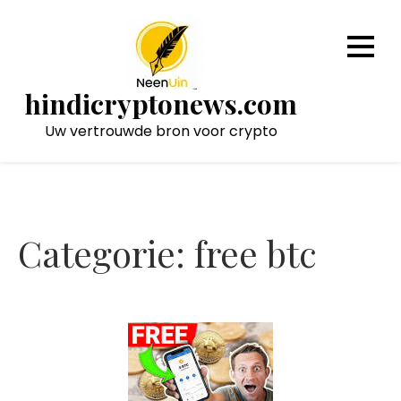
Naar
de
inhoud
gaan
hindicryptonews.com
Uw vertrouwde bron voor crypto
Categorie:
free btc