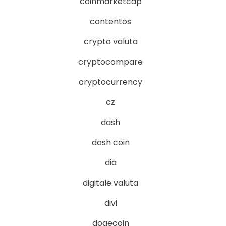
coinmarketcap
contentos
crypto valuta
cryptocompare
cryptocurrency
cz
dash
dash coin
dia
digitale valuta
divi
dogecoin