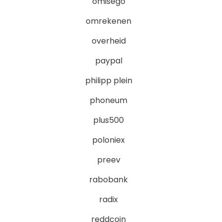
omisego
omrekenen
overheid
paypal
philipp plein
phoneum
plus500
poloniex
preev
rabobank
radix
reddcoin