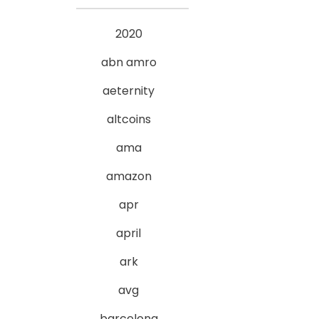
2020
abn amro
aeternity
altcoins
ama
amazon
apr
april
ark
avg
barcelona