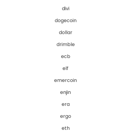
divi
dogecoin
dollar
drimble
ecb
elf
emercoin
enjin
era
ergo
eth