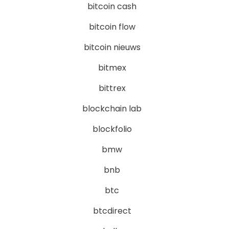
bitcoin cash
bitcoin flow
bitcoin nieuws
bitmex
bittrex
blockchain lab
blockfolio
bmw
bnb
btc
btcdirect