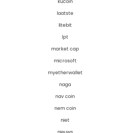
kucoin
laatste
litebit
lpt
market cap
microsoft
myetherwallet
naga
nav coin
nem coin
niet
nieuws