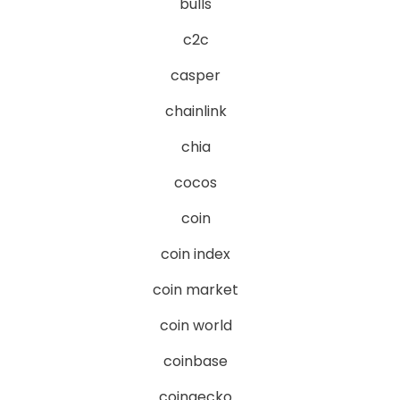
bulls
c2c
casper
chainlink
chia
cocos
coin
coin index
coin market
coin world
coinbase
coingecko