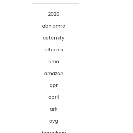
2020
abn amro
aeternity
altcoins
ama
amazon
apr
april
ark
avg
barcelona