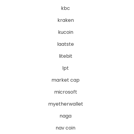
kbc
kraken
kucoin
laatste
litebit
lpt
market cap
microsoft
myetherwallet
naga
nav coin