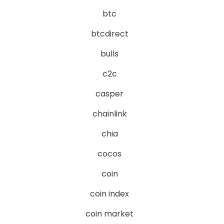
btc
btcdirect
bulls
c2c
casper
chainlink
chia
cocos
coin
coin index
coin market