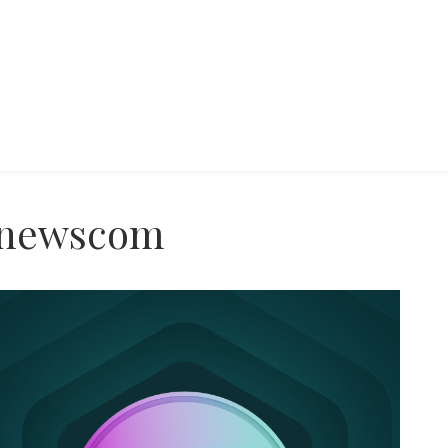
onewscom