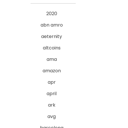
2020
abn amro
aeternity
altcoins
ama
amazon
apr
april
ark
avg
barcelona