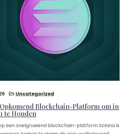
26
Uncategorized
n Opkomend Blockchain-Platform om in
n te Houden
op een snelgroeiend blockchain-platform Solana is
jnwerpers komen te staan als een veelbelovend