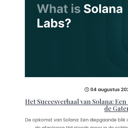
04 augustus 20
Het Succesverhaal van Solana: Ee
de Gate
De opkomst van Solana: Een diepgaande blik 
de afgelopen tijd steeds meer in de schi