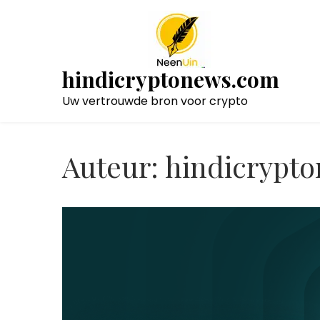
Naar
de
inhoud
gaan
hindicryptonews.com
Uw vertrouwde bron voor crypto
Auteur:
hindicrypt