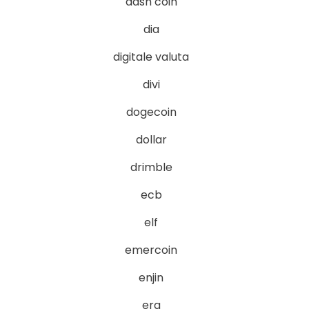
dash coin
dia
digitale valuta
divi
dogecoin
dollar
drimble
ecb
elf
emercoin
enjin
era