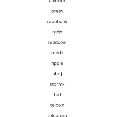
poloniex
preev
rabobank
radix
reddcoin
reddit
ripple
storj
stormx
ted
telcoin
telegram