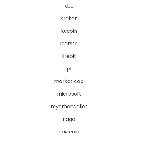
kbc
kraken
kucoin
laatste
litebit
lpt
market cap
microsoft
myetherwallet
naga
nav coin