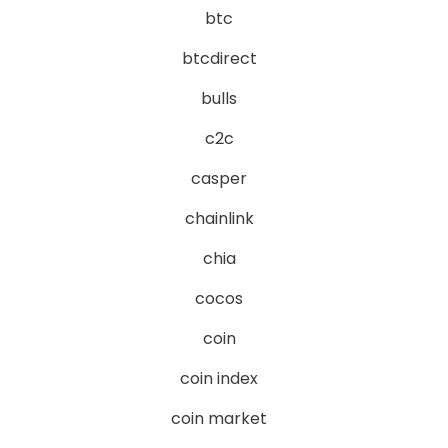
btc
btcdirect
bulls
c2c
casper
chainlink
chia
cocos
coin
coin index
coin market