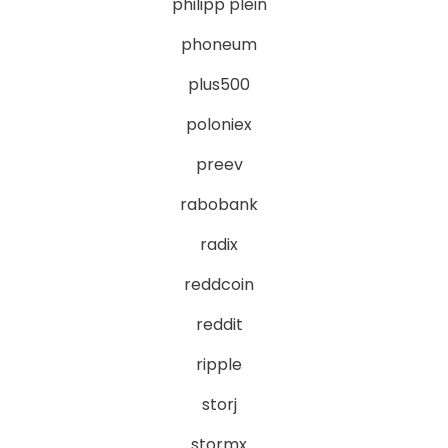
philipp plein
phoneum
plus500
poloniex
preev
rabobank
radix
reddcoin
reddit
ripple
storj
stormx