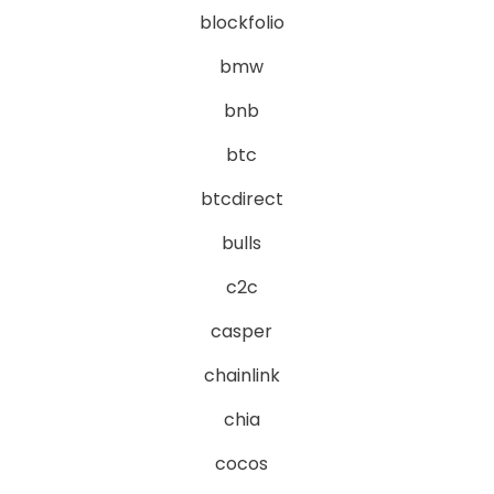
blockfolio
bmw
bnb
btc
btcdirect
bulls
c2c
casper
chainlink
chia
cocos