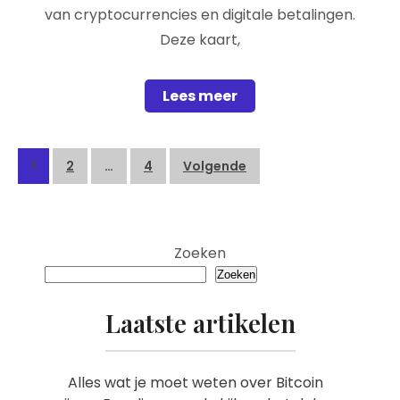
van cryptocurrencies en digitale betalingen.
Deze kaart,
Lees meer
Posts
1
2
…
4
Volgende
pagination
Zoeken
Zoeken
Laatste artikelen
Alles wat je moet weten over Bitcoin