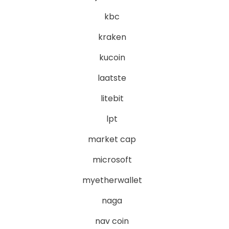
kbc
kraken
kucoin
laatste
litebit
lpt
market cap
microsoft
myetherwallet
naga
nav coin