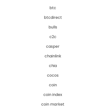
btc
btcdirect
bulls
c2c
casper
chainlink
chia
cocos
coin
coin index
coin market