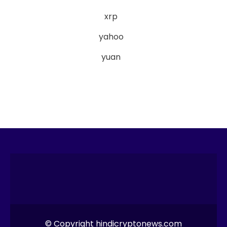
xrp
yahoo
yuan
© Copyright hindicryptonews.com