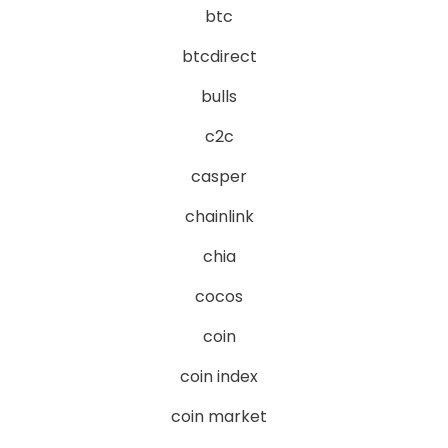
btc
btcdirect
bulls
c2c
casper
chainlink
chia
cocos
coin
coin index
coin market