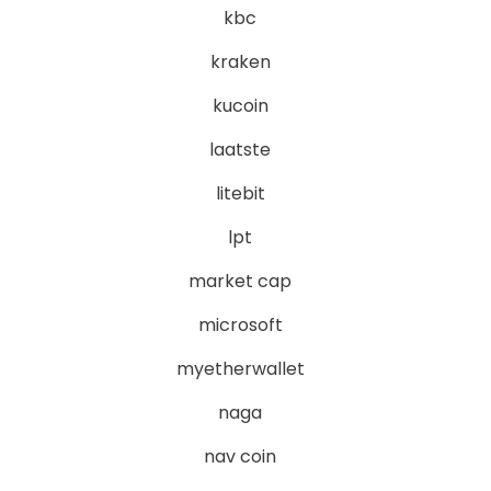
kbc
kraken
kucoin
laatste
litebit
lpt
market cap
microsoft
myetherwallet
naga
nav coin