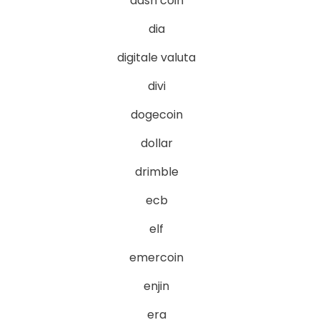
dash coin
dia
digitale valuta
divi
dogecoin
dollar
drimble
ecb
elf
emercoin
enjin
era