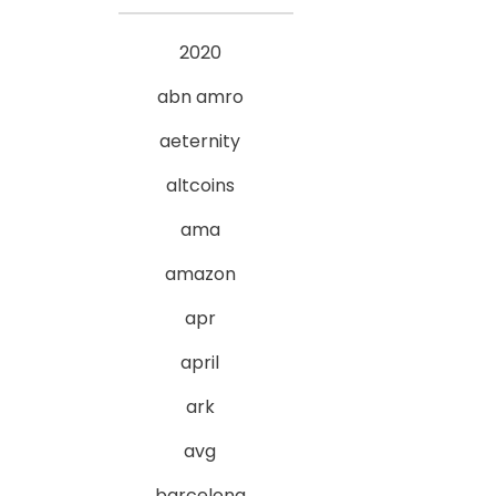
2020
abn amro
aeternity
altcoins
ama
amazon
apr
april
ark
avg
barcelona