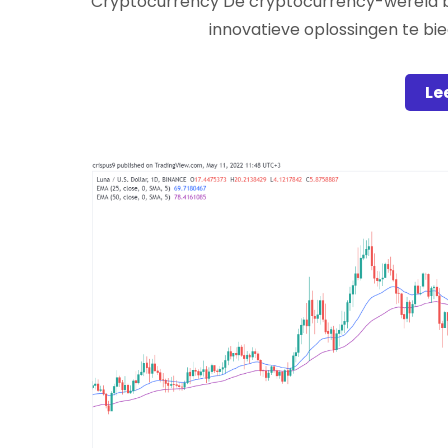
Cryptocurrency De cryptocurrency-wereld bl
innovatieve oplossingen te bie
Le