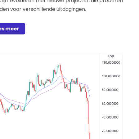
ijft evolueren met nieuwe projecten die proberen
den voor verschillende uitdagingen.
es meer