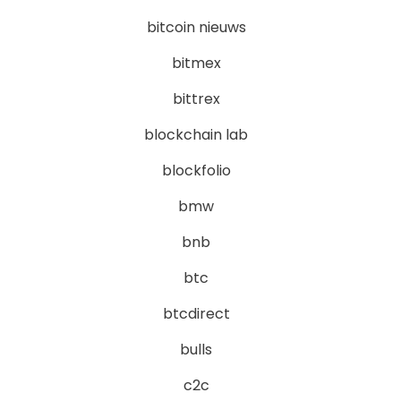
bitcoin nieuws
bitmex
bittrex
blockchain lab
blockfolio
bmw
bnb
btc
btcdirect
bulls
c2c