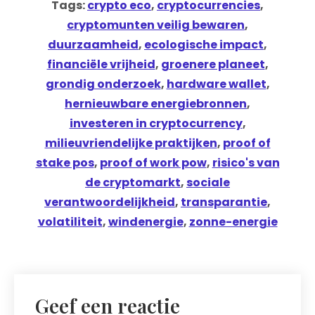
Tags:
crypto eco
,
cryptocurrencies
,
cryptomunten veilig bewaren
,
duurzaamheid
,
ecologische impact
,
financiële vrijheid
,
groenere planeet
,
grondig onderzoek
,
hardware wallet
,
hernieuwbare energiebronnen
,
investeren in cryptocurrency
,
milieuvriendelijke praktijken
,
proof of
stake pos
,
proof of work pow
,
risico's van
de cryptomarkt
,
sociale
verantwoordelijkheid
,
transparantie
,
volatiliteit
,
windenergie
,
zonne-energie
Geef een reactie