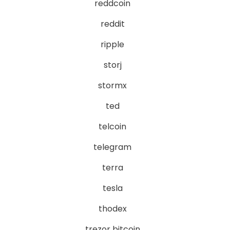
reddcoin
reddit
ripple
storj
stormx
ted
telcoin
telegram
terra
tesla
thodex
trezor bitcoin