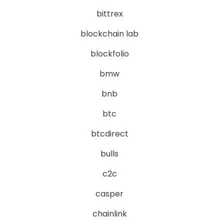
bittrex
blockchain lab
blockfolio
bmw
bnb
btc
btcdirect
bulls
c2c
casper
chainlink