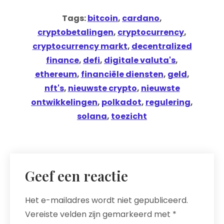
Tags:
bitcoin
,
cardano
,
cryptobetalingen
,
cryptocurrency
,
cryptocurrency markt
,
decentralized
finance
,
defi
,
digitale valuta's
,
ethereum
,
financiële diensten
,
geld
,
nft's
,
nieuwste crypto
,
nieuwste
ontwikkelingen
,
polkadot
,
regulering
,
solana
,
toezicht
Geef een reactie
Het e-mailadres wordt niet gepubliceerd.
Vereiste velden zijn gemarkeerd met
*