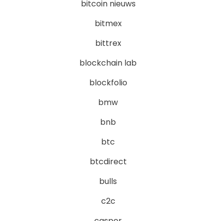
bitcoin nieuws
bitmex
bittrex
blockchain lab
blockfolio
bmw
bnb
btc
btcdirect
bulls
c2c
casper