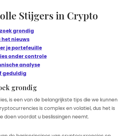
olle Stijgers in Crypto
zoek grondig
 het nieuws
er je portefeuille
es onder controle
hnische analyse
jf geduldig
oek grondig
es, is een van de belangrijkste tips die we kunnen
ptocurrencies is complex en volatiel, dus het is
te doen voordat u beslissingen neemt.
van de basisprincipes van cryptocurrencies en