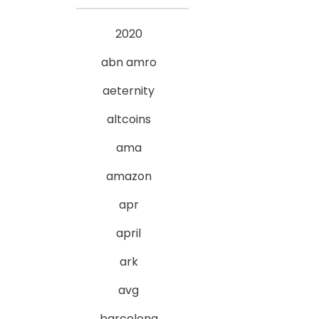
2020
abn amro
aeternity
altcoins
ama
amazon
apr
april
ark
avg
barcelona