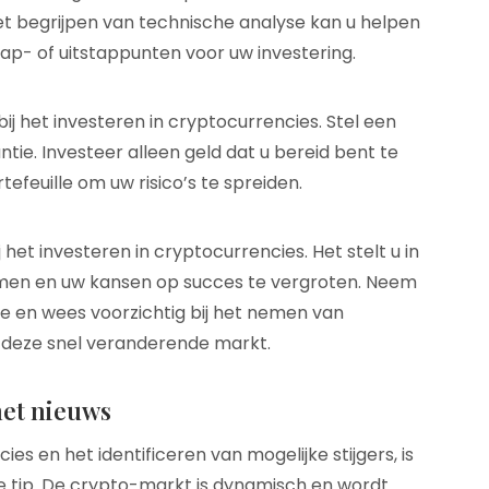
Het begrijpen van technische analyse kan u helpen
stap- of uitstappunten voor uw investering.
bij het investeren in cryptocurrencies. Stel een
antie. Investeer alleen geld dat u bereid bent te
rtefeuille om uw risico’s te spreiden.
 het investeren in cryptocurrencies. Het stelt u in
men en uw kansen op succes te vergroten. Neem
ogte en wees voorzichtig bij het nemen van
n deze snel veranderende markt.
het nieuws
es en het identificeren van mogelijke stijgers, is
e tip. De crypto-markt is dynamisch en wordt