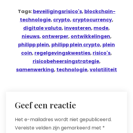
Tags:
beveiligingsrisico's
,
blockchain-
technologie
,
crypto
,
cryptocurrency
,
digitale valuta
,
investeren
,
mode
,
nieuws
,
ontwerper
,
ontwikkelingen
,
philipp plein
,
philipp plein crypto
,
plein
coin
,
regelgevingskwesties
,
risico's
,
risicobeheersingstrategie
,
samenwerking
,
technologie
,
volatiliteit
Geef een reactie
Het e-mailadres wordt niet gepubliceerd.
Vereiste velden zijn gemarkeerd met
*