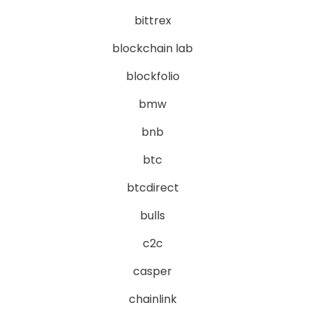
bittrex
blockchain lab
blockfolio
bmw
bnb
btc
btcdirect
bulls
c2c
casper
chainlink