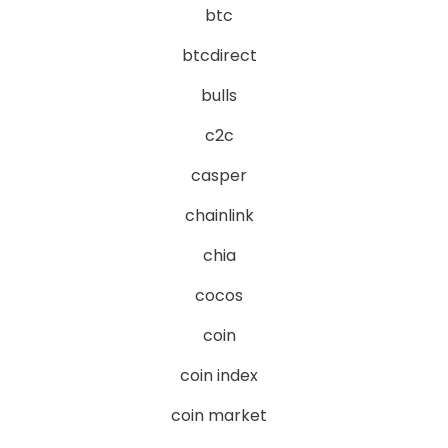
btc
btcdirect
bulls
c2c
casper
chainlink
chia
cocos
coin
coin index
coin market