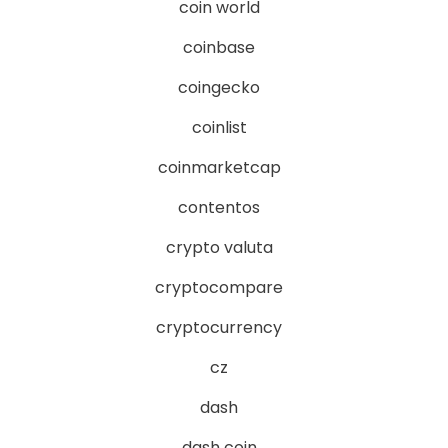
coin world
coinbase
coingecko
coinlist
coinmarketcap
contentos
crypto valuta
cryptocompare
cryptocurrency
cz
dash
dash coin