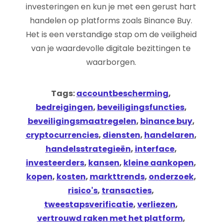
investeringen en kun je met een gerust hart
handelen op platforms zoals Binance Buy.
Het is een verstandige stap om de veiligheid
van je waardevolle digitale bezittingen te
waarborgen.
Tags:
accountbescherming
,
bedreigingen
,
beveiligingsfuncties
,
beveiligingsmaatregelen
,
binance buy
,
cryptocurrencies
,
diensten
,
handelaren
,
handelsstrategieën
,
interface
,
investeerders
,
kansen
,
kleine aankopen
,
kopen
,
kosten
,
markttrends
,
onderzoek
,
risico's
,
transacties
,
tweestapsverificatie
,
verliezen
,
vertrouwd raken met het platform
,