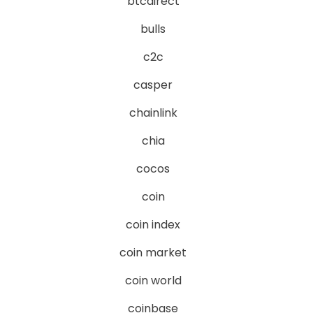
btcdirect
bulls
c2c
casper
chainlink
chia
cocos
coin
coin index
coin market
coin world
coinbase