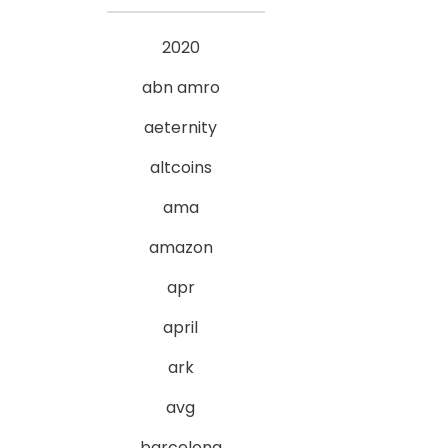
2020
abn amro
aeternity
altcoins
ama
amazon
apr
april
ark
avg
barcelona