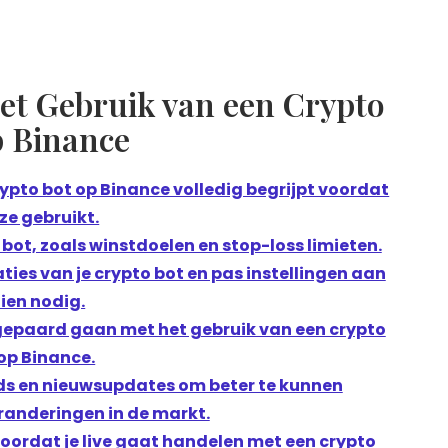
het Gebruik van een Crypto
p Binance
rypto bot op Binance volledig begrijpt voordat
eze gebruikt.
o bot, zoals winstdoelen en stop-loss limieten.
ies van je crypto bot en pas instellingen aan
ien nodig.
gepaard gaan met het gebruik van een crypto
op Binance.
nds en nieuwsupdates om beter te kunnen
randeringen in de markt.
ordat je live gaat handelen met een crypto