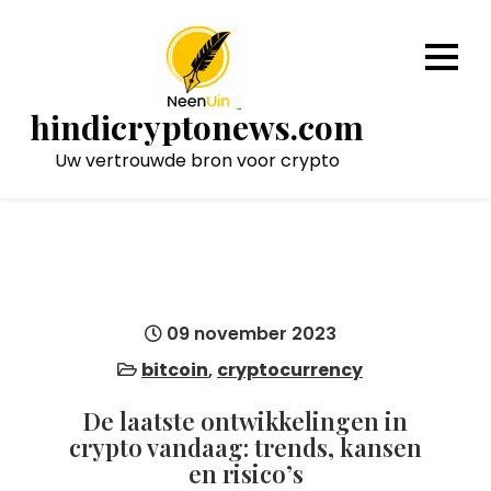
Naar
de
inhoud
gaan
hindicryptonews.com
Uw vertrouwde bron voor crypto
09 november 2023
bitcoin
,
cryptocurrency
De laatste ontwikkelingen in
crypto vandaag: trends, kansen
en risico’s