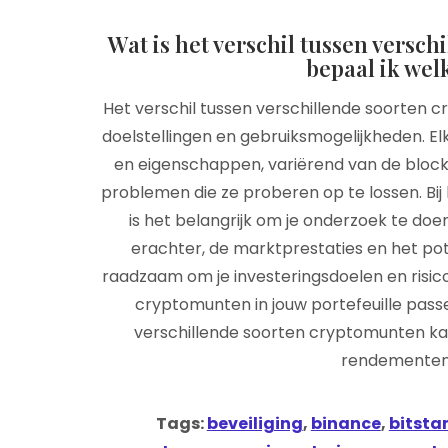
Wat is het verschil tussen versc
bepaal ik wel
Het verschil tussen verschillende soorten c
doelstellingen en gebruiksmogelijkheden. E
en eigenschappen, variërend van de block
problemen die ze proberen op te lossen. Bi
is het belangrijk om je onderzoek te do
erachter, de marktprestaties en het pote
raadzaam om je investeringsdoelen en risico
cryptomunten in jouw portefeuille passen
verschillende soorten cryptomunten kan
rendementen 
Tags:
beveiliging
,
binance
,
bitst