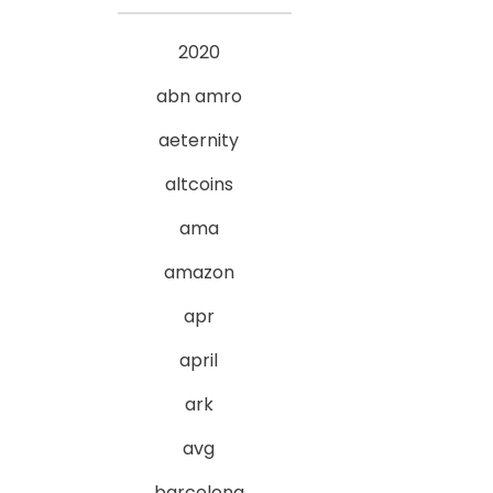
2020
abn amro
aeternity
altcoins
ama
amazon
apr
april
ark
avg
barcelona