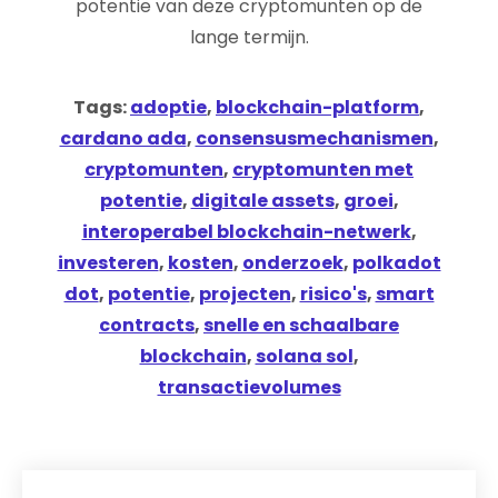
potentie van deze cryptomunten op de
lange termijn.
Tags:
adoptie
,
blockchain-platform
,
cardano ada
,
consensusmechanismen
,
cryptomunten
,
cryptomunten met
potentie
,
digitale assets
,
groei
,
interoperabel blockchain-netwerk
,
investeren
,
kosten
,
onderzoek
,
polkadot
dot
,
potentie
,
projecten
,
risico's
,
smart
contracts
,
snelle en schaalbare
blockchain
,
solana sol
,
transactievolumes