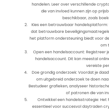
handelen. Leer over verschillende cryp
die van invloed kunnen zijn op prij
beschikbaar, zoals boeke
Kies een betrouwbaar handelsplatform
dat betrouwbare beveiligingsmaatregelen 
het platform ondersteuning biedt voor d
om t
Open een handelsaccount: Registreer j
handelsaccount. Dit kan meestal onli
vereiste pe
Doe grondig onderzoek: Voordat je daadw
om uitgebreid onderzoek te doen naar
Bestudeer grafieken, analyseer historisch
of patronen die van inv
Ontwikkel een handelsstrategie: Het 
essentieel voor succesvol daytraden cryp