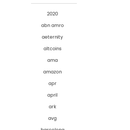
2020
abn amro
aeternity
altcoins
ama
amazon
apr
april
ark
avg
barcelona