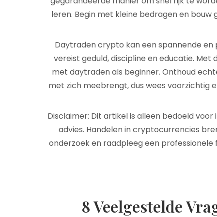
gegarandeerde manier om snel rijk te worde
leren. Begin met kleine bedragen en bouw g
Daytraden crypto kan een spannende en pot
vereist geduld, discipline en educatie. Met
met daytraden als beginner. Onthoud echter 
met zich meebrengt, dus wees voorzichtig en 
Disclaimer: Dit artikel is alleen bedoeld voo
advies. Handelen in cryptocurrencies breng
onderzoek en raadpleeg een professionele fi
8 Veelgestelde Vra