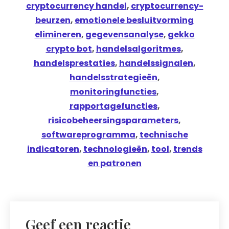
cryptocurrency handel
,
cryptocurrency-
beurzen
,
emotionele besluitvorming
elimineren
,
gegevensanalyse
,
gekko
crypto bot
,
handelsalgoritmes
,
handelsprestaties
,
handelssignalen
,
handelsstrategieën
,
monitoringfuncties
,
rapportagefuncties
,
risicobeheersingsparameters
,
softwareprogramma
,
technische
indicatoren
,
technologieën
,
tool
,
trends
en patronen
Geef een reactie