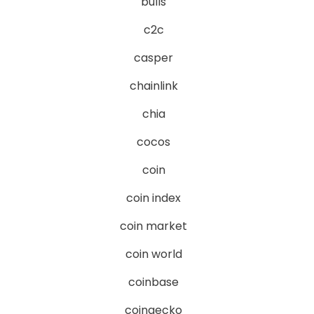
bulls
c2c
casper
chainlink
chia
cocos
coin
coin index
coin market
coin world
coinbase
coingecko