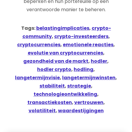
beperken en hun portefeuille op een
verantwoorde manier te beheren.
Tags:
belastingimplicaties
,
crypto-
community
,
crypto-investeerders
,
cryptocurrencies
,
emotionele reacties
,
evolutie van cryptocurrencies
,
gezondheid van de markt
,
hodler
,
hodler crypto
,
hodling
,
langetermijnvisie
,
langetermijnwinsten
,
stabiliteit
,
strategie
,
technologieontwikkeling
,
transactiekosten
,
vertrouwen
,
volatiliteit
,
waardestijgingen