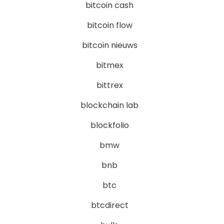
bitcoin cash
bitcoin flow
bitcoin nieuws
bitmex
bittrex
blockchain lab
blockfolio
bmw
bnb
btc
btcdirect