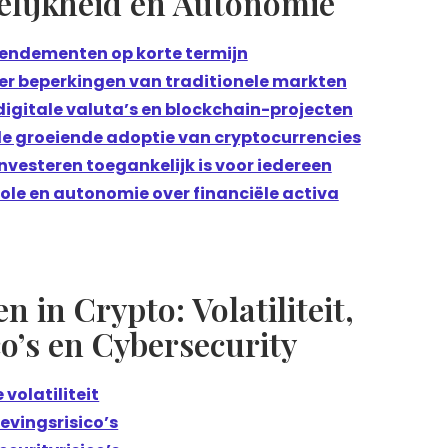
elijkheid en Autonomie
rendementen op korte termijn
r beperkingen van traditionele markten
igitale valuta’s en blockchain-projecten
de groeiende adoptie van cryptocurrencies
vesteren toegankelijk is voor iedereen
ole en autonomie over financiële activa
 in Crypto: Volatiliteit,
o’s en Cybersecurity
 volatiliteit
evingsrisico’s