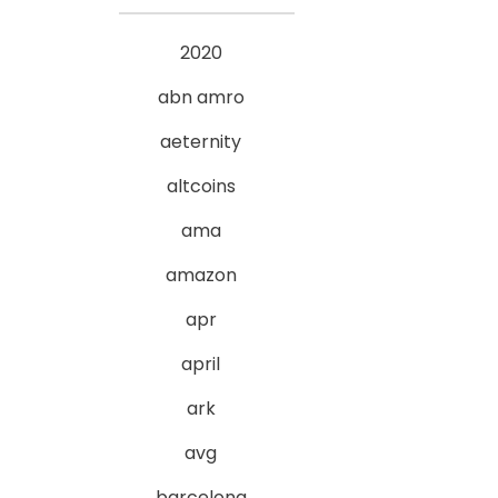
2020
abn amro
aeternity
altcoins
ama
amazon
apr
april
ark
avg
barcelona