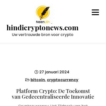
Naar
de
inhoud
gaan
hindicryptonews.com
Uw vertrouwde bron voor crypto
27 januari 2024
bitcoin
,
cryptocurrency
Platform Crypto: De Toekomst
van Gedecentraliseerde Innovatie