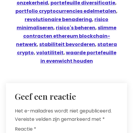
onzekerheid
,
portefeuille diversificatie
,
portfolio cryptocurrencies edelmetalen
,
revolutionaire benadering
,
risico
minimaliseren
,
risico's beheren
,
slimme
contracten ethereum blockchain-
netwerk
,
stabiliteit bevorderen
,
statera
crypto
,
volatiliteit
,
waarde portefeuille
in evenwicht houden
Geef een reactie
Het e-mailadres wordt niet gepubliceerd.
Vereiste velden zijn gemarkeerd met
*
Reactie
*