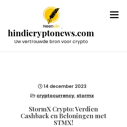
Naar
de
inhoud
gaan
hindicryptonews.com
Uw vertrouwde bron voor crypto
14 december 2023
cryptocurrency
,
stormx
StormX Crypto: Verdien
Cashback en Beloningen met
STMX!