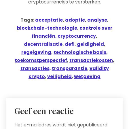
cryptocurrencies te versterken.
Tags:
acceptatie
,
adoptie
,
analyse
,
blockchain-technologie
,
controle over
financiën
,
cryptocurrency
,
decentralisatie
,
defi
,
geldigheid
,
regelgeving
,
technologische basis
,
toekomstperspectief
,
transactiekosten
,
transacties
,
transparantie
,
validity
crypto
,
veiligheid
,
wetgeving
Geef een reactie
Het e-mailadres wordt niet gepubliceerd.