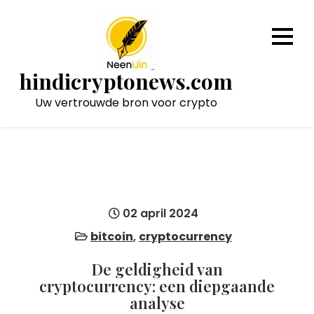
Naar
de
inhoud
gaan
hindicryptonews.com
Uw vertrouwde bron voor crypto
02 april 2024
bitcoin
,
cryptocurrency
De geldigheid van
cryptocurrency: een diepgaande
analyse