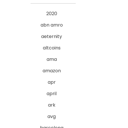
2020
abn amro
aeternity
altcoins
ama
amazon
apr
april
ark
avg
barcelona