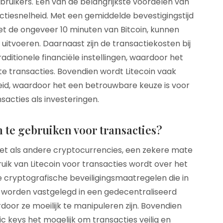
ebruikers. Een van de belangrijkste voordelen van
actiesnelheid. Met een gemiddelde bevestigingstijd
met de ongeveer 10 minuten van Bitcoin, kunnen
s uitvoeren. Daarnaast zijn de transactiekosten bij
raditionele financiële instellingen, waardoor het
rote transacties. Bovendien wordt Litecoin vaak
eid, waardoor het een betrouwbare keuze is voor
nsacties als investeringen.
n te gebruiken voor transacties?
 net als andere cryptocurrencies, een zekere mate
bruik van Litecoin voor transacties wordt over het
cryptografische beveiligingsmaatregelen die in
s worden vastgelegd in een gedecentraliseerd
or ze moeilijk te manipuleren zijn. Bovendien
c keys het mogelijk om transacties veilig en