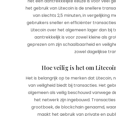
het een aantrekkelijke keuze is voor veel g
het gebruik van Litecoin is de snellere trans
van slechts 2,5 minuten, in vergelijking 
gebruikers sneller en efficiënter transactie
Litecoin over het algemeen lager dan bij t
aantrekkelijk is voor zowel kleine als g
geprezen om zijn schaalbaarheid en veiligh
zowel dagelijkse tra
Hoe veilig is het om Litecoi
Het is belangrijk op te merken dat Litecoin,
van veiligheid biedt bij transacties. Het ge
algemeen als veilig beschouwd vanwege de 
het netwerk zijn ingebouwd. Transactie
grootboek, de blockchain genaamd, waardo
maakt het gebruik van private en publi