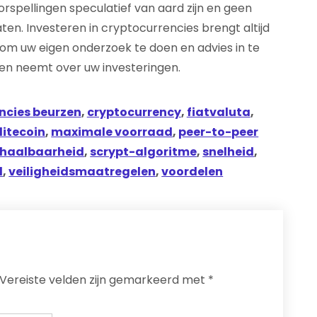
rspellingen speculatief van aard zijn en geen
ten. Investeren in cryptocurrencies brengt altijd
g om uw eigen onderzoek te doen en advies in te
gen neemt over uw investeringen.
ncies beurzen
,
cryptocurrency
,
fiatvaluta
,
litecoin
,
maximale voorraad
,
peer-to-peer
chaalbaarheid
,
scrypt-algoritme
,
snelheid
,
d
,
veiligheidsmaatregelen
,
voordelen
Vereiste velden zijn gemarkeerd met
*