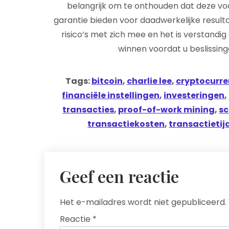
belangrijk om te onthouden dat deze voo
garantie bieden voor daadwerkelijke resulta
risico’s met zich mee en het is verstandi
winnen voordat u beslissin
Tags:
bitcoin
,
charlie lee
,
cryptocurre
financiële instellingen
,
investeringen
,
transacties
,
proof-of-work mining
,
s
transactiekosten
,
transactietij
Geef een reactie
Het e-mailadres wordt niet gepubliceerd.
Reactie
*