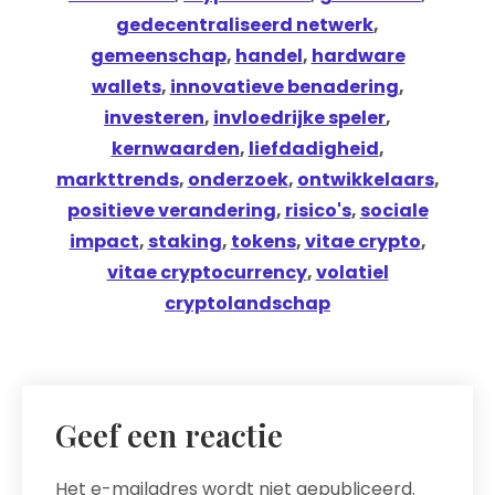
gedecentraliseerd netwerk
,
gemeenschap
,
handel
,
hardware
wallets
,
innovatieve benadering
,
investeren
,
invloedrijke speler
,
kernwaarden
,
liefdadigheid
,
markttrends
,
onderzoek
,
ontwikkelaars
,
positieve verandering
,
risico's
,
sociale
impact
,
staking
,
tokens
,
vitae crypto
,
vitae cryptocurrency
,
volatiel
cryptolandschap
Geef een reactie
Het e-mailadres wordt niet gepubliceerd.