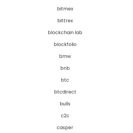
bitmex
bittrex
blockchain lab
blockfolio
bmw
bnb
btc
btcdirect
bulls
c2c
casper