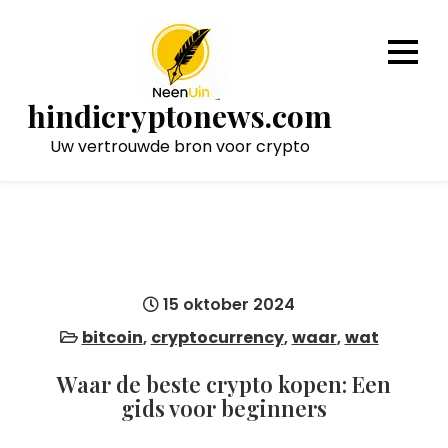
Naar
de
inhoud
gaan
hindicryptonews.com
Uw vertrouwde bron voor crypto
15 oktober 2024
bitcoin
,
cryptocurrency
,
waar
,
wat
Waar de beste crypto kopen: Een
gids voor beginners