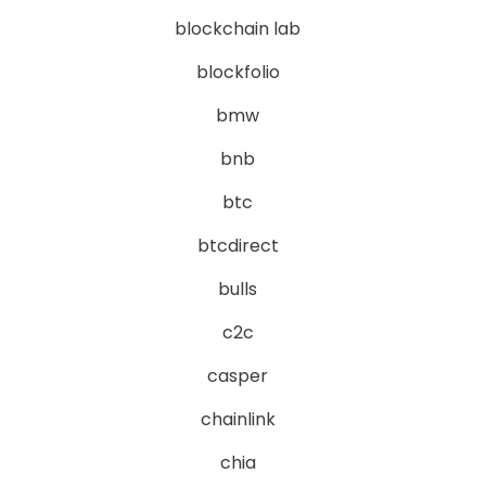
blockchain lab
blockfolio
bmw
bnb
btc
btcdirect
bulls
c2c
casper
chainlink
chia