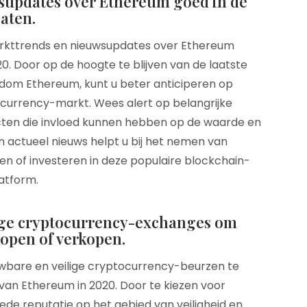
supdates over Ethereum goed in de
aten.
arkttrends en nieuwsupdates over Ethereum
0. Door op de hoogte te blijven van de laatste
dom Ethereum, kunt u beter anticiperen op
currency-markt. Wees alert op belangrijke
cten die invloed kunnen hebben op de waarde en
 actueel nieuws helpt u bij het nemen van
en of investeren in deze populaire blockchain-
atform.
ige cryptocurrency-exchanges om
open of verkopen.
uwbare en veilige cryptocurrency-beurzen te
van Ethereum in 2020. Door te kiezen voor
 reputatie op het gebied van veiligheid en