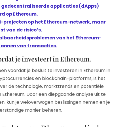
n gedecentraliseerde applicaties (dApps)
rd op Ethereum.
i-projecten op het Ethereum-netwerk, maar
t van de risico’s.
aalbaarheidsproblemen van het Ethereum-
plannen van transacties.
dat je investeert in Ethereum.
en voordat je besluit te investeren in Ethereum in
yptocurrencies en blockchain-platforms, is het
over de technologie, markttrends en potentiële
in Ethereum. Door een diepgaande analyse uit te
en, kun je weloverwogen beslissingen nemen en je
verstandige manier beheren.