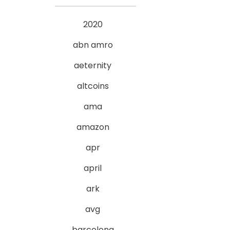
2020
abn amro
aeternity
altcoins
ama
amazon
apr
april
ark
avg
barcelona