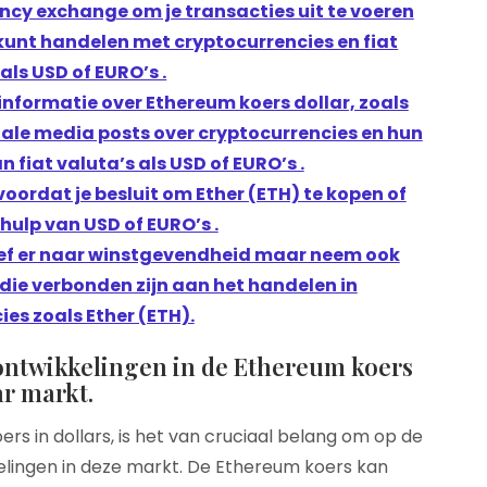
cy exchange om je transacties uit te voeren
kunt handelen met cryptocurrencies en fiat
als USD of EURO’s .
informatie over Ethereum koers dollar, zoals
iale media posts over cryptocurrencies en hun
n fiat valuta’s als USD of EURO’s .
oordat je besluit om Ether (ETH) te kopen of
ulp van USD of EURO’s .
reef er naar winstgevendheid maar neem ook
 die verbonden zijn aan het handelen in
es zoals Ether (ETH).
e ontwikkelingen in de Ethereum koers
ar markt.
rs in dollars, is het van cruciaal belang om op de
kelingen in deze markt. De Ethereum koers kan