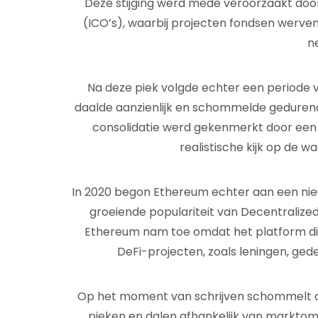
Deze stijging werd mede veroorzaakt door d
(ICO’s), waarbij projecten fondsen werve
n
Na deze piek volgde echter een periode va
daalde aanzienlijk en schommelde gedurend
consolidatie werd gekenmerkt door een
realistische kijk op de 
In 2020 begon Ethereum echter aan een nie
groeiende populariteit van Decentralize
Ethereum nam toe omdat het platform dien
DeFi-projecten, zoals leningen, ged
Op het moment van schrijven schommelt d
pieken en dalen afhankelijk van marktom