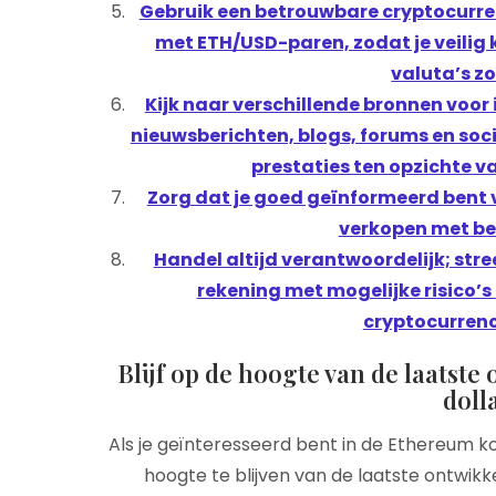
Gebruik een betrouwbare cryptocurren
met ETH/USD-paren, zodat je veilig 
valuta’s zo
Kijk naar verschillende bronnen voor 
nieuwsberichten, blogs, forums en soc
prestaties ten opzichte va
Zorg dat je goed geïnformeerd bent v
verkopen met beh
Handel altijd verantwoordelijk; st
rekening met mogelijke risico’s
cryptocurrenci
Blijf op de hoogte van de laatst
doll
Als je geïnteresseerd bent in de Ethereum koe
hoogte te blijven van de laatste ontwik