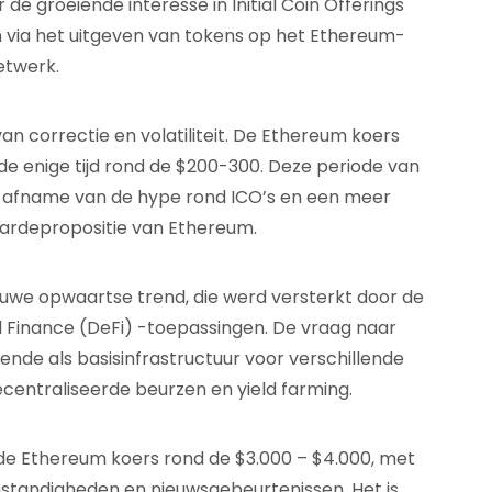
e groeiende interesse in Initial Coin Offerings
n via het uitgeven van tokens op het Ethereum-
etwerk.
n correctie en volatiliteit. De Ethereum koers
e enige tijd rond de $200-300. Deze periode van
 afname van de hype rond ICO’s en een meer
waardepropositie van Ethereum.
uwe opwaartse trend, die werd versterkt door de
d Finance (DeFi) -toepassingen. De vraag naar
de als basisinfrastructuur voor verschillende
ecentraliseerde beurzen en yield farming.
e Ethereum koers rond de $3.000 – $4.000, met
standigheden en nieuwsgebeurtenissen. Het is