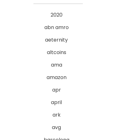
2020
abn amro
aeternity
altcoins
ama
amazon
apr
april
ark
avg
barcelona