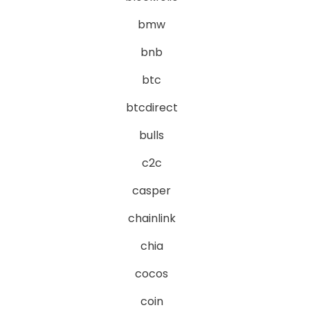
bmw
bnb
btc
btcdirect
bulls
c2c
casper
chainlink
chia
cocos
coin