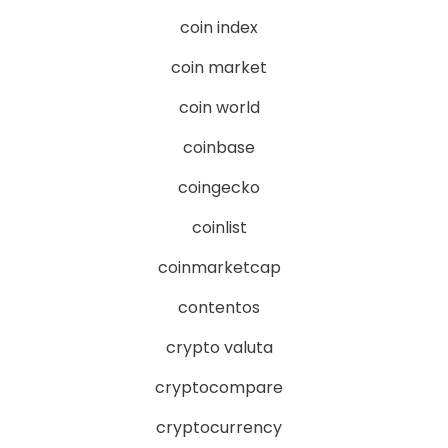
coin index
coin market
coin world
coinbase
coingecko
coinlist
coinmarketcap
contentos
crypto valuta
cryptocompare
cryptocurrency