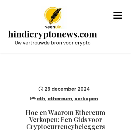
Naar
de
inhoud
gaan
hindicryptonews.com
Uw vertrouwde bron voor crypto
26 december 2024
eth
,
ethereum
,
verkopen
Hoe en Waarom Ethereum
Verkopen: Een Gids voor
Cryptocurrencybeleggers