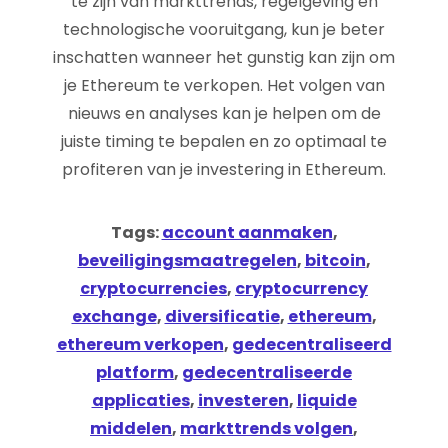
te zijn van markttrends, regelgeving en
technologische vooruitgang, kun je beter
inschatten wanneer het gunstig kan zijn om
je Ethereum te verkopen. Het volgen van
nieuws en analyses kan je helpen om de
juiste timing te bepalen en zo optimaal te
profiteren van je investering in Ethereum.
Tags:
account aanmaken
,
beveiligingsmaatregelen
,
bitcoin
,
cryptocurrencies
,
cryptocurrency
exchange
,
diversificatie
,
ethereum
,
ethereum verkopen
,
gedecentraliseerd
platform
,
gedecentraliseerde
applicaties
,
investeren
,
liquide
middelen
,
markttrends volgen
,