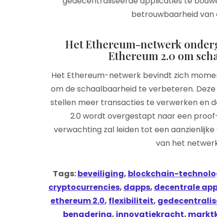
gedecentraliseerde applicaties te bouwe
betrouwbaarheid van 
Het Ethereum-netwerk onder
Ethereum 2.0 om scha
Het Ethereum-netwerk bevindt zich moment
om de schaalbaarheid te verbeteren. Deze u
stellen meer transacties te verwerken en d
2.0 wordt overgestapt naar een proo
verwachting zal leiden tot een aanzienlijk
van het netwerk
Tags:
beveiliging
,
blockchain-technolo
cryptocurrencies
,
dapps
,
decentrale app
ethereum 2.0
,
flexibiliteit
,
gedecentralis
benadering
,
innovatiekracht
,
marktk