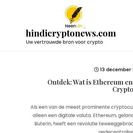
Naar
de
inhoud
gaan
hindicryptonews.com
Uw vertrouwde bron voor crypto
13 december
Ontdek: Wat is Ethereum en
Crypt
Als een van de meest prominente cryptocur
alleen een digitale valuta. Ethereum, gela
Buterin, heeft een revolutie teweeggebra
gedecentralis