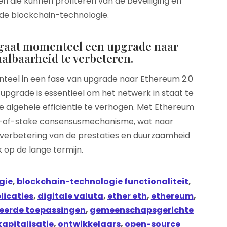
n die kunnen profiteren van de beveiliging en
de blockchain-technologie.
gaat momenteel een upgrade naar
albaarheid te verbeteren.
eel in een fase van upgrade naar Ethereum 2.0
pgrade is essentieel om het netwerk in staat te
e algehele efficiëntie te verhogen. Met Ethereum
f-of-stake consensusmechanisme, wat naar
e verbetering van de prestaties en duurzaamheid
 op de lange termijn.
gie
,
blockchain-technologie functionaliteit
,
licaties
,
digitale valuta
,
ether eth
,
ethereum
,
eerde toepassingen
,
gemeenschapsgerichte
apitalisatie
,
ontwikkelaars
,
open-source