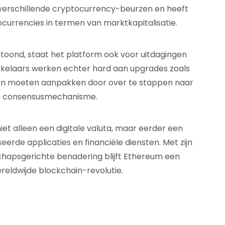
verschillende cryptocurrency-beurzen en heeft
ocurrencies in termen van marktkapitalisatie.
toond, staat het platform ook voor uitdagingen
ikkelaars werken echter hard aan upgrades zoals
en moeten aanpakken door over te stappen naar
e consensusmechanisme.
et alleen een digitale valuta, maar eerder een
rde applicaties en financiële diensten. Met zijn
schapsgerichte benadering blijft Ethereum een
ereldwijde blockchain-revolutie.