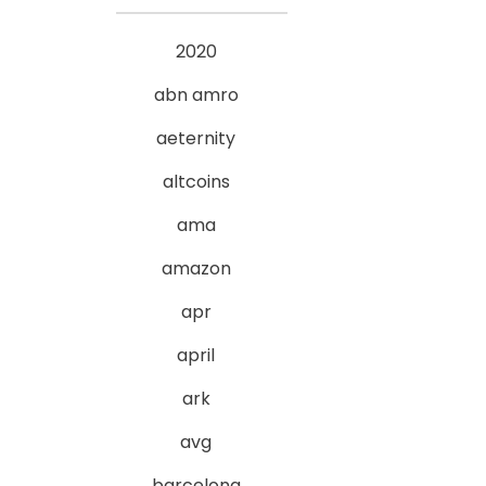
2020
abn amro
aeternity
altcoins
ama
amazon
apr
april
ark
avg
barcelona