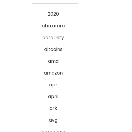
2020
abn amro
aeternity
altcoins
ama
amazon
apr
april
ark
avg
barcelona