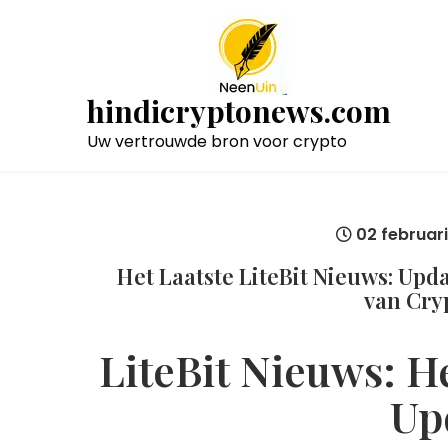
Naar
de
inhoud
gaan
hindicryptonews.com
Uw vertrouwde bron voor crypto
02 februar
Het Laatste LiteBit Nieuws: Upd
van Cry
LiteBit Nieuws: H
Up