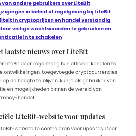
 van andere gebruikers over LiteBit
igingen in beleid of regelgeving bij LiteBit
iteit in cryptoprijzen en handel verstandig
oor veilige wachtwoorden te gebruiken en
ticatie in te schakelen
t laatste nieuws over LiteBit
er LiteBit door regelmatig hun officiële kanalen te
e ontwikkelingen, toegevoegde cryptocurrencies
op de hoogte te blijven, kun je als gebruiker van
atie en mogelijkheden binnen de wereld van
rrency-handel.
ciële LiteBit-website voor updates
 LiteBit-website te controleren voor updates. Door