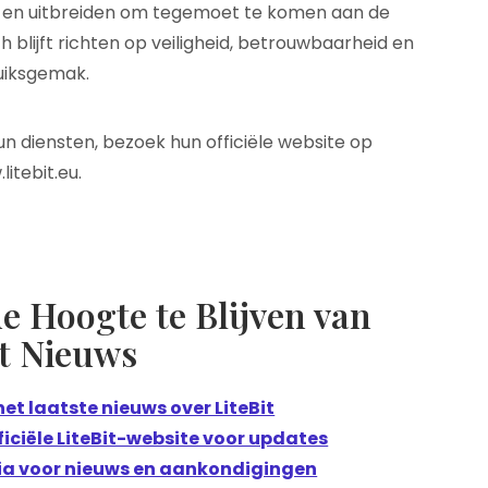
ren en uitbreiden om tegemoet te komen aan de
ch blijft richten op veiligheid, betrouwbaarheid en
uiksgemak.
un diensten, bezoek hun officiële website op
litebit.eu.
de Hoogte te Blijven van
it Nieuws
het laatste nieuws over LiteBit
iciële LiteBit-website voor updates
dia voor nieuws en aankondigingen