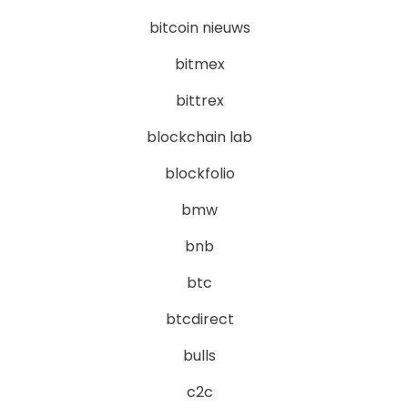
bitcoin nieuws
bitmex
bittrex
blockchain lab
blockfolio
bmw
bnb
btc
btcdirect
bulls
c2c