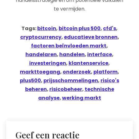
handelsstrategie en om potentiële valkuilen
te vermijden.
Tags:
bitcoin
,
bitcoin plus 500
,
cfd's
,
cryptocurrency
,
educatieve bronnen
,
factoren beïnvloeden markt
,
handelaren
,
handelen
,
interface
,
investeringen
,
klantenservice
,
markttoegang
,
onderzoek
,
platform
,
plus500
,
prijsschommelingen
,
risico's
beheren
,
risicobeheer
,
technische
analyse
,
werking markt
Geef een reactie