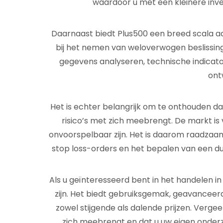
waardoor u met een kleinere inve
Daarnaast biedt Plus500 een breed scala aa
bij het nemen van weloverwogen beslissingen
gegevens analyseren, technische indicat
ont
Het is echter belangrijk om te onthouden da
risico’s met zich meebrengt. De markt is
onvoorspelbaar zijn. Het is daarom raadzaam
stop loss-orders en het bepalen van een dui
Als u geïnteresseerd bent in het handelen in
zijn. Het biedt gebruiksgemak, geavanceerd
zowel stijgende als dalende prijzen. Vergee
zich meebrengt en dat u uw eigen onder