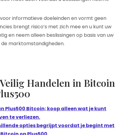
d voor informatieve doeleinden en vormt geen
ncies brengt risico’s met zich mee en u kunt uw
htig en neem alleen beslissingen op basis van uw
n de marktomstandigheden.
 Veilig Handelen in Bitcoin
Plus500
n Plus500 Bitcoin; koop alleen wat je kunt
ven te verliezen.
chillende opties begrijpt voordat je begint met
Bitcoin op Plus500.