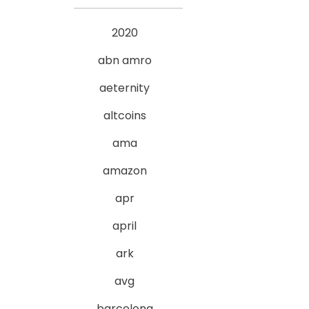
2020
abn amro
aeternity
altcoins
ama
amazon
apr
april
ark
avg
barcelona