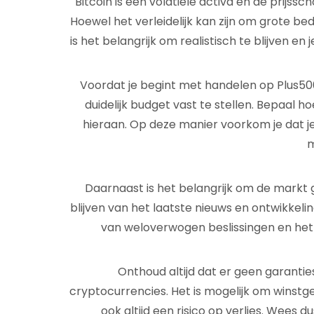
Bitcoin is een volatiele activa en de prijs
Hoewel het verleidelijk kan zijn om grote be
is het belangrijk om realistisch te blijven en
Voordat je begint met handelen op Plus500
duidelijk budget vast te stellen. Bepaal h
hieraan. Op deze manier voorkom je dat j
m
Daarnaast is het belangrijk om de markt 
blijven van het laatste nieuws en ontwikkeli
van weloverwogen beslissingen en het
Onthoud altijd dat er geen garanties
cryptocurrencies. Het is mogelijk om winstg
ook altijd een risico op verlies. Wees d