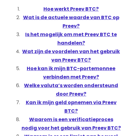
Hoe werkt Preev BTC?
Wat is de actuele waarde van BTC op
Preev?
Is het mogelijk om met Preev BTC te
handelen?
Wat zijn de voordelen van het gebruik
van Preev BTC?
Hoe kan ik mijn BTC-portemonnee
verbinden met Preev?
Welke valuta’s worden ondersteund
door Preev?
Kan ik mijn geld opnemen via Preev
BTC?
Waarom is een verificatieproces
nodig voor het gebruik van Preev BTC?