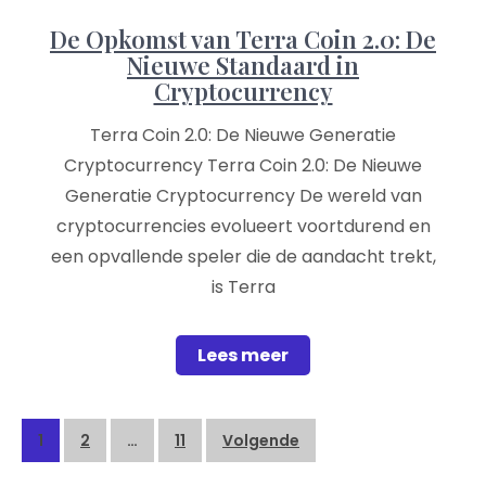
De Opkomst van Terra Coin 2.0: De
Nieuwe Standaard in
Cryptocurrency
Terra Coin 2.0: De Nieuwe Generatie
Cryptocurrency Terra Coin 2.0: De Nieuwe
Generatie Cryptocurrency De wereld van
cryptocurrencies evolueert voortdurend en
een opvallende speler die de aandacht trekt,
is Terra
Lees meer
Posts
1
2
…
11
Volgende
pagination