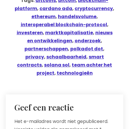
Tags:
altcoins
,
bitcoin
,
blockchain-
platform
,
cardano ada
,
cryptocurrency
,
ethereum
,
handelsvolume
,
interoperabel blockchain-protocol
,
investeren
,
marktkapitalisatie
,
nieuws
en ontwikkelingen
,
onderzoek
,
partnerschappen
,
polkadot dot
,
privacy
,
schaalbaarheid
,
smart
contracts
,
solana sol
,
team achter het
project
,
technologieën
Geef een reactie
Het e-mailadres wordt niet gepubliceerd.