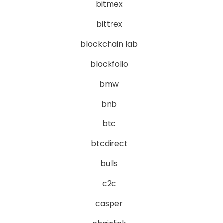
bitmex
bittrex
blockchain lab
blockfolio
bmw
bnb
btc
btcdirect
bulls
c2c
casper