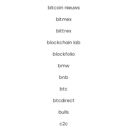
bitcoin nieuws
bitmex
bittrex
blockchain lab
blockfolio
bmw
bnb
btc
btcdirect
bulls
c2c