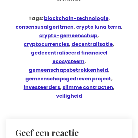
Tags:
blockchain-technologie
,
consensusalgoritmen
,
crypto luna terra
,
crypto-gemeenschap
,
cryptocurrencies
,
decentralisatie
,
gedecentraliseerd financieel
ecosysteem
,
gemeenschapsbetrokkenheid
,
gemeenschapsgedreven project
,
investeerders
,
slimme contracten
,
veiligheid
Geef een reactie