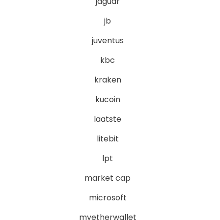
jaguar
jb
juventus
kbc
kraken
kucoin
laatste
litebit
lpt
market cap
microsoft
myetherwallet