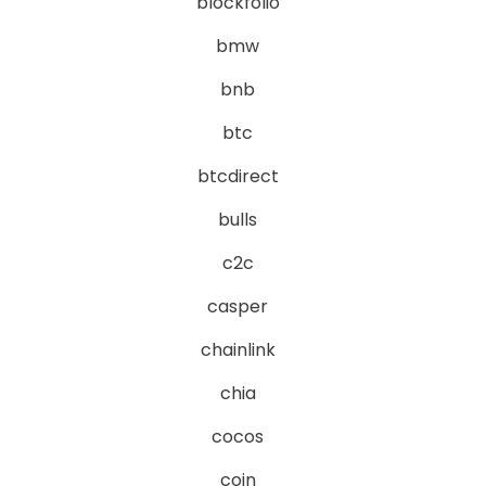
blockfolio
bmw
bnb
btc
btcdirect
bulls
c2c
casper
chainlink
chia
cocos
coin